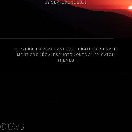
POSTED
29 SEPTEMBRE 2020
ON
COPYRIGHT © 2024
CAMIB
. ALL RIGHTS RESERVED.
MENTIONS LÉGALES
PHOTO JOURNAL BY
CATCH
THEMES